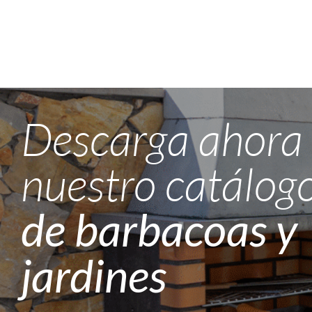
Saltar
al
contenido
Descarga ahora
nuestro catálog
de barbacoas y
jardines