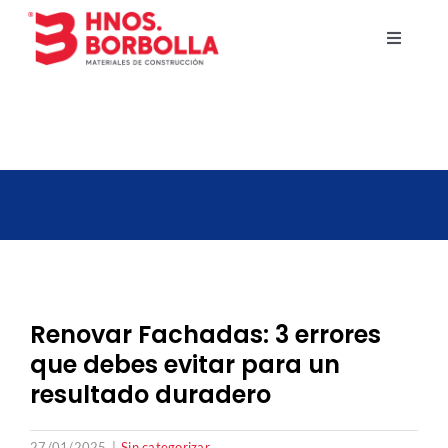
Saltar
al
Toggle
Navigati
contenido
Empresa
Baños
Suelos
Fontanería y calefacción
Renovar Fachadas: 3 errores
Fachadas y tejados
que debes evitar para un
resultado duradero
Pinturas
27/01/2025
|
Sin categorizar