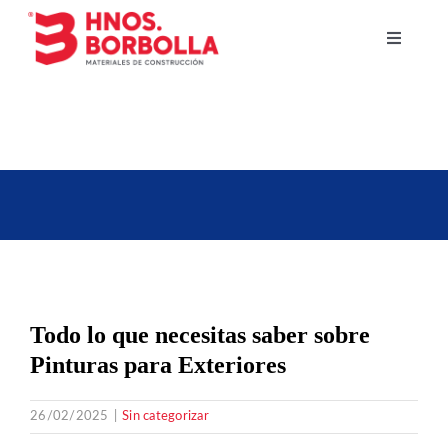
Saltar
al
Toggle
Navigati
contenido
Empresa
Baños
Suelos
Fontanería y calefacción
Todo lo que necesitas saber sobre
Fachadas y tejados
Pinturas para Exteriores
26/02/2025
|
Sin categorizar
Pinturas