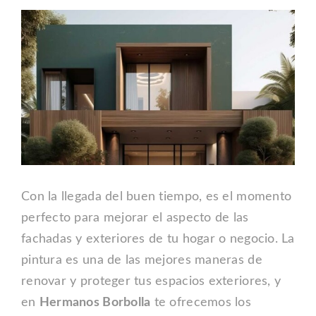
Ver
Blog
imagen
más
Outlet
grande
Contacto
Con la llegada del buen tiempo, es el momento
perfecto para mejorar el aspecto de las
fachadas y exteriores de tu hogar o negocio. La
pintura es una de las mejores maneras de
renovar y proteger tus espacios exteriores, y
en
Hermanos Borbolla
te ofrecemos los