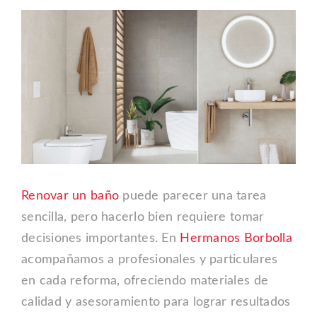
Ver
Blog
imagen
más
Outlet
grande
Contacto
Renovar un baño
puede parecer una tarea
sencilla, pero hacerlo bien requiere tomar
decisiones importantes. En
Hermanos Borbolla
acompañamos a profesionales y particulares
en cada reforma, ofreciendo materiales de
calidad y asesoramiento para lograr resultados