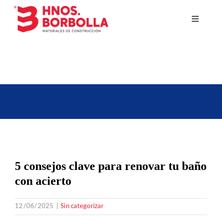
Saltar
al
Toggle
Navigati
contenido
Empresa
Baños
Suelos
Fontanería y calefacción
5 consejos clave para renovar tu baño
Fachadas y tejados
con acierto
12/06/2025
|
Sin categorizar
Pinturas