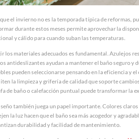
ue el invierno no es la temporada típica de reformas, p
rmar durante estos meses permite aprovechar la disponib
ional y cálido para cuando suban las temperaturas.
ir los materiales adecuados es fundamental. Azulejos re
os antideslizantes ayudan a mantener el baño seguro y du
les pueden seleccionarse pensando en la eficiencia y el
liten la limpieza y grifería de calidad que soporte camb
fa de baño o calefacción puntual puede transformar la ex
iseño también juega un papel importante. Colores claros
ejen la luz hacen que el baño sea más acogedor y agradab
ntizan durabilidad y facilidad de mantenimiento.