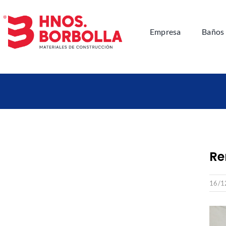
Saltar
al
Empresa
Baños
contenido
Re
16/1
Ver