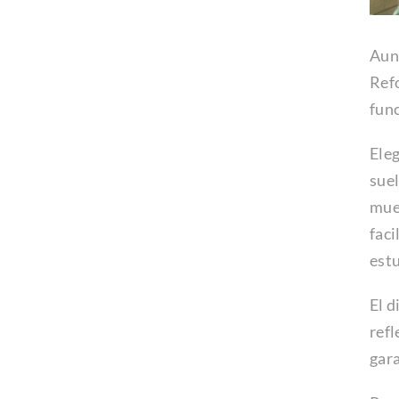
Aunq
Refo
func
Eleg
suel
mueb
faci
estu
El d
refl
gara