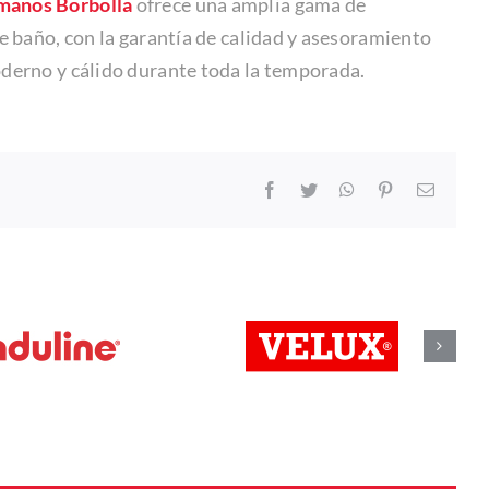
manos Borbolla
ofrece una amplia gama de
de baño, con la garantía de calidad y asesoramiento
oderno y cálido durante toda la temporada.
Facebook
Twitter
WhatsApp
Pinterest
Correo
electró