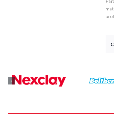
Par
mate
prof
C