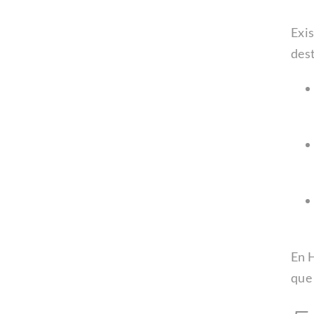
Exis
des
En H
que