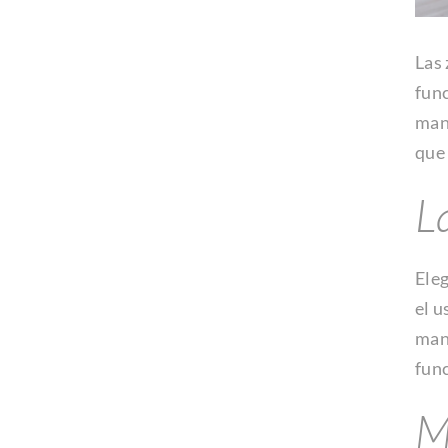
Las
func
man
que 
L
Ele
el u
man
func
M