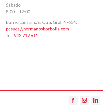
Sábado
8:00 – 12:00
Barrio Lansar, s/n. Ctra. Gral. N-634.
pesues@hermanosborbolla.com
Tel:
942 719 611