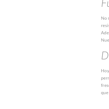
F
No s
resi
Ade
Nues
D
Hoy 
perm
fres
que 