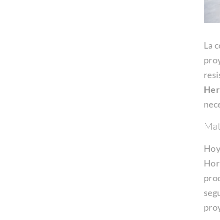
La c
proy
resi
Her
nec
Mat
Hoy 
Horm
prod
seg
proy