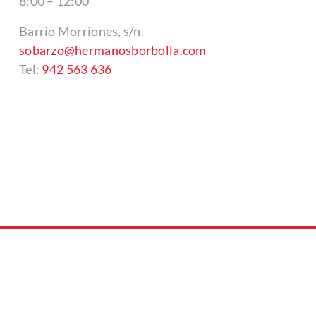
8:00 – 12:00
Barrio Morriones, s/n.
sobarzo@hermanosborbolla.com
Tel:
942 563 636