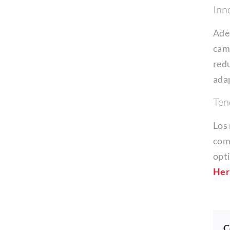
Inn
Adem
camb
redu
adap
Ten
Los 
comp
opti
Her
C