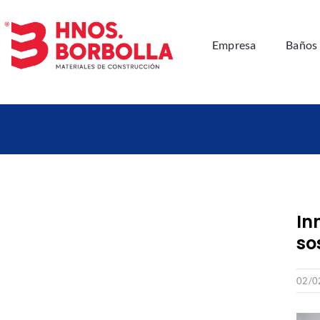
Saltar
al
Empresa
Baños
contenido
In
so
02/0