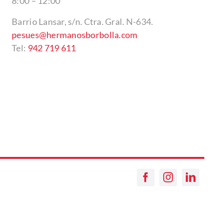
8:00 – 12:00
Barrio Lansar, s/n. Ctra. Gral. N-634.
pesues@hermanosborbolla.com
Tel:
942 719 611